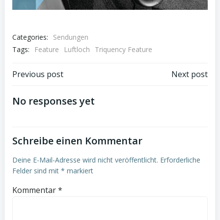
Categories:
Sendungen
Tags:
Feature
Luftloch
Triquency Feature
Post
Post
Previous post
Next post
navigation
navigation
No responses yet
Schreibe einen Kommentar
Deine E-Mail-Adresse wird nicht veröffentlicht.
Erforderliche
Felder sind mit
*
markiert
Kommentar
*