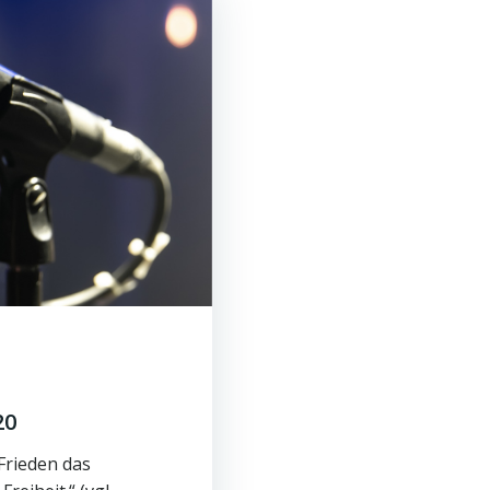
20
Frieden das