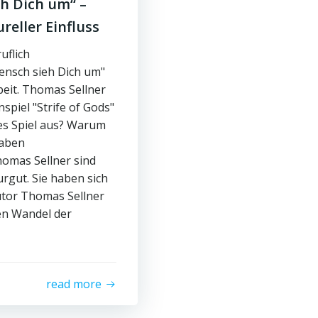
h Dich um“ –
reller Einfluss
uflich
Mensch sieh Dich um"
beit. Thomas Sellner
piel "Strife of Gods"
tes Spiel aus? Warum
haben
homas Sellner sind
urgut. Sie haben sich
autor Thomas Sellner
den Wandel der
read more