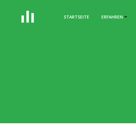
Zum
Inhalt
STARTSEITE
ERFAHREN
springen