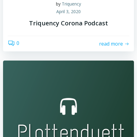
by
Triquency
April 3, 2020
Triquency Corona Podcast
0
read more