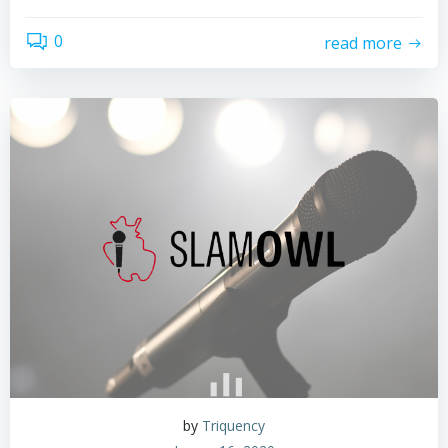
0
read more
by
Triquency