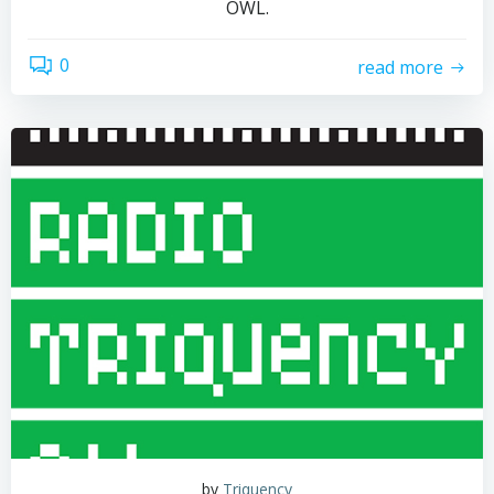
OWL.
0
read more
by
Triquency