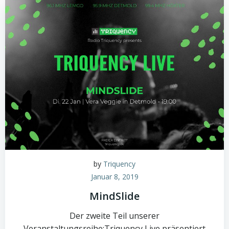
by
Triquency
Januar 8, 2019
MindSlide
Der zweite Teil unserer
Veranstaltungsreihe:Triquency Live präsentiert