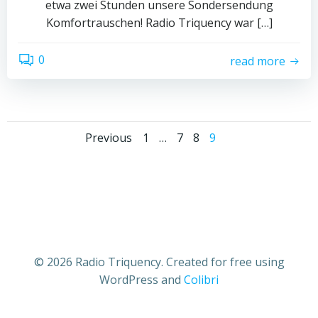
etwa zwei Stunden unsere Sondersendung
Komfortrauschen! Radio Triquency war […]
0
read more
Posts
Posts
Page
Page
Page
Page
Previous
1
…
7
8
9
navigation
navigation
© 2026 Radio Triquency. Created for free using
WordPress and
Colibri